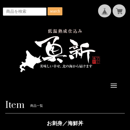
search
Toggle
navigatio
Item
商品一覧
お刺身／海鮮丼