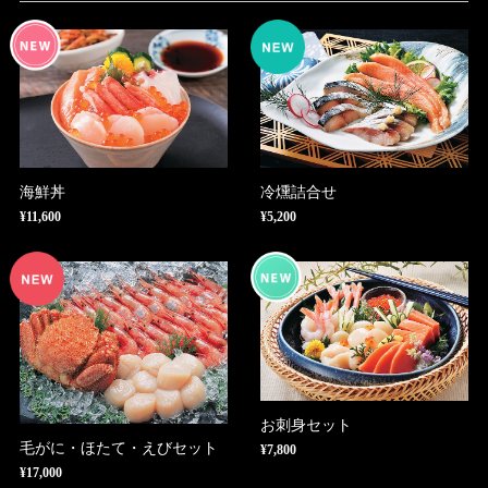
海鮮丼
冷燻詰合せ
¥11,600
¥5,200
お刺身セット
毛がに・ほたて・えびセット
¥7,800
¥17,000