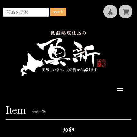
search
Toggle
navigatio
Item
商品一覧
魚卵