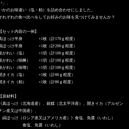
い」、
いかのお味違い（塩・粕）を詰め合わせにしました。
それぞれの食べ比べをしてお好みのお味を見つけてみませんか？
【セット内容の一例】
真ほっけ半身 ×1枚（計170ｇ程度）
縞ほっけ半身 ×1枚（計200ｇ程度）
銀がれい（塩） ×1切（計100ｇ程度）
銀がれい（味醂） ×1切（計100ｇ程度）
銀がれい（味噌） ×1切（計100ｇ程度）
開きイカ（塩） ×1枚（計80ｇ程度）
開きイカ（粕） ×1枚（計80ｇ程度）
【原材料】
《真ほっけ（北海道産）、銀鰈（北太平洋産）、開きイカ（アルゼン
チン産又は中国産）、
縞ほっけ（ロシア産又はアメリカ産）》食塩、魚醤（いわし）
食塩、魚醤（いわし）