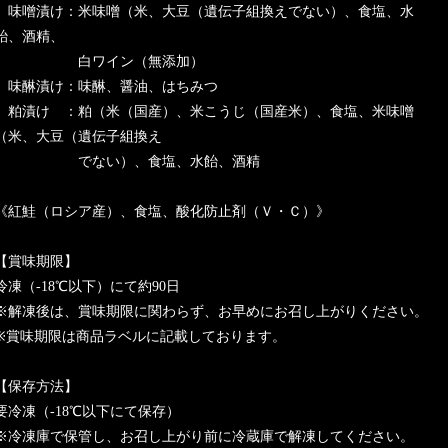
味噌漬け：米味噌（米、大豆（遺伝子組換えでない）、食塩、水
飴、酒精、
白ワイン（無添加）
味醂漬け：味醂、醤油、はちみつ
粕漬け ：粕（米（国産）、米こうじ（国産米）、食塩、米味噌
（米、大豆（遺伝子組換え
でない）、食塩、水飴、酒精
《紅鮭（ロシア産）、食塩、酸化防止剤（Ｖ・Ｃ）》
【賞味期限】
冷凍（-18℃以下）にて約90日
※解凍後は、賞味期限に関わらず、お早めにお召し上がりください。
※賞味期限は商品ラベルに記載しております。
【保存方法】
要冷凍（-18℃以下にて保存）
※冷凍庫で保管し、お召し上がり前に冷蔵庫で解凍してください。