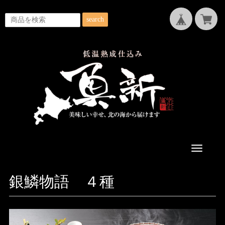
search
Toggle
navigatio
銀鱗物語 ４種